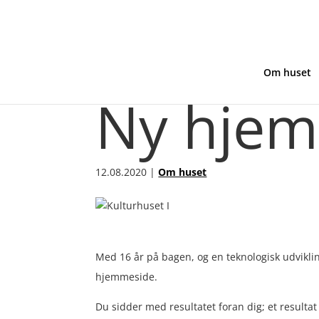
Om huset
Ny hje
12.08.2020
|
Om huset
Med 16 år på bagen, og en teknologisk udvikling 
hjemmeside.
Du sidder med resultatet foran dig; et resultat